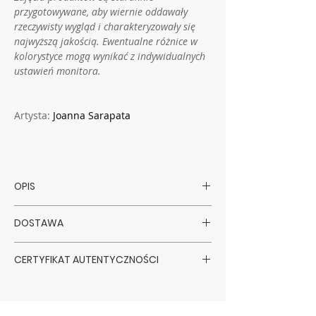
przygotowywane, aby wiernie oddawały
rzeczywisty wygląd i charakteryzowały się
najwyższą jakością. Ewentualne różnice w
kolorystyce mogą wynikać z indywidualnych
ustawień monitora.
Artysta:
Joanna Sarapata
OPIS
Artysta: Joanna Sarapata
DOSTAWA
Technika: olej na lnianym płótnie | węgiel
I pastele
Zakupione dzieła są wysyłane do 14 dni
Podłoże: płótno
CERTYFIKAT AUTENTYCZNOŚCI
od zaksięgowania wpłaty, z wyjątkiem
Format: 190 x 100 cm
sobót, niedziel oraz świąt, za
Sarapata Art Gallery współpracuje
Rok: 2025
pośrednictwem firmy kurierskiej.
bezpośrednio z artystami których
Oprawa: brak
W wyjątkowych wypadkach czas realizacji
promuje i wystawia, tym samym