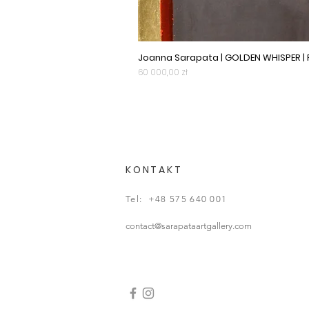
Joanna Sarapata | GOLDEN WHISPER |
Cena
60 000,00 zł
KONTAKT
Tel: +48 575 640 001
contact@sarapataartgallery.com