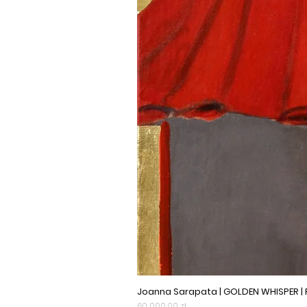
Joanna Sarapata | GOLDEN WHISPER |
Cena
60 000,00 zł