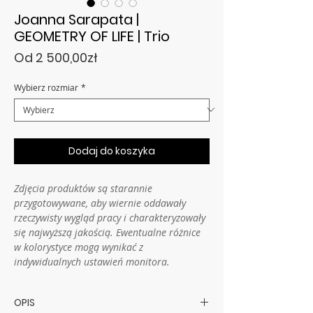
Joanna Sarapata |
GEOMETRY OF LIFE | Trio
Cena
Od
2 500,00zł
Rabatowa
Wybierz rozmiar
*
Dodaj do koszyka
Zdjęcia produktów są starannie
przygotowywane, aby wiernie oddawały
rzeczywisty wygląd pracy i charakteryzowały
się najwyższą jakością. Ewentualne różnice
w kolorystyce mogą wynikać z
indywidualnych ustawień monitora.
OPIS