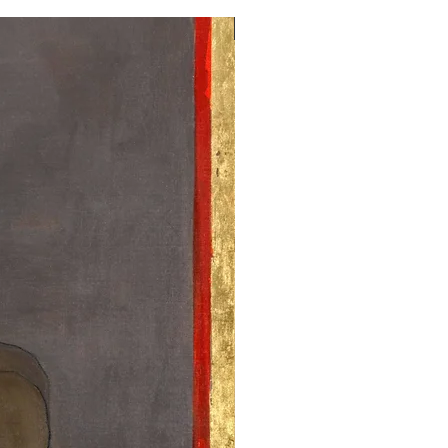
zymać gotowy egzemplarz do
liwia jego naciągnięcie na
nie -
skontaktuj się z nami
!
NEW
blejtram) i swobodną oprawę
nania.
e są w terminie od
7 do 14 dni
łaty, z wyjątkiem sobót, niedziel
imitowanych nakładach
, zaś cały
rednictwem
firmy kurierskiej
. W
jest przez artystę. Każdy z nich
ch czas realizacji może się
znym podpisem artysty
i
kontaktujemy się z Państwem
 z
certyfikatem autentyczności
.
opóźnieniu i jego przyczynie.
na terenie Polski.