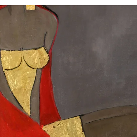
bądź pragniesz otr
marginesu
, co umoż
zawieszenia na ścia
krosno malarskie (
według własnego uz
Zamówienia wysyłan
od zaksięgowania wp
Wykonywane są w
l
oraz świąt, za poś
proces nadzorowany 
wyjątkowych wypadka
sygnowany jest
ręc
wydłużyć, wówczas 
przekazywany wraz
aby poinformować o 
Darmowa dostawa