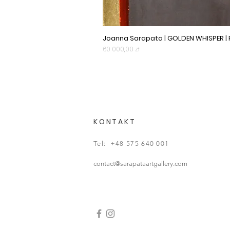
Joanna Sarapata | GOLDEN WHISPER |
Cena
60 000,00 zł
KONTAKT
Tel: +48 575 640 001
contact@sarapataartgallery.com