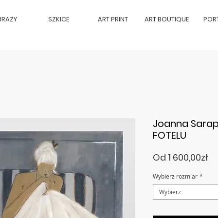
BRAZY
SZKICE
ART PRINT
ART BOUTIQUE
POR
Joanna Sarap
FOTELU
C
Od
1 600,00zł
R
Wybierz rozmiar
*
Wybierz