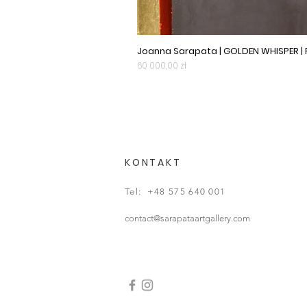
Joanna Sarapata | GOLDEN WHISPER |
Cena
60 000,00 zł
KONTAKT
Tel: +48 575 640 001
contact@sarapataartgallery.com