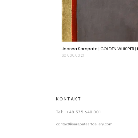
Joanna Sarapata | GOLDEN WHISPER |
Cena
60 000,00 zł
KONTAKT
Tel: +48 575 640 001
contact@sarapataartgallery.com