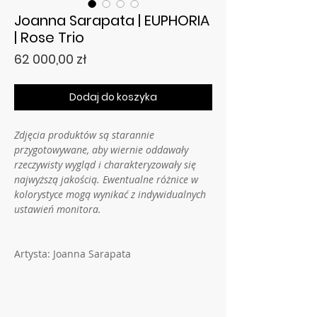
Joanna Sarapata | EUPHORIA
| Rose Trio
Cena
62 000,00 zł
Dodaj do koszyka
Zdjęcia produktów są starannie
przygotowywane, aby wiernie oddawały
rzeczywisty wygląd i charakteryzowały się
najwyższą jakością. Ewentualne różnice w
kolorystyce mogą wynikać z indywidualnych
ustawień monitora.
Artysta: Joanna Sarapata